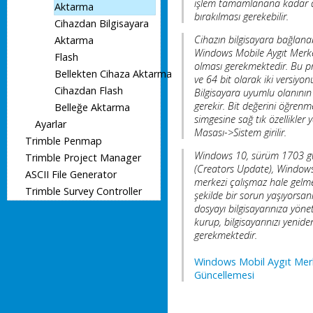
işlem tamamlanana kadar d
Aktarma
bırakılması gerekebilir.
Cihazdan Bilgisayara
Cihazın bilgisayara bağlanab
Aktarma
Windows Mobile Aygıt Merke
Flash
olması gerekmektedir. Bu p
Bellekten Cihaza Aktarma
ve 64 bit olarak iki versiyon
Cihazdan Flash
Bilgisayara uyumlu olanının
gerekir. Bit değerini öğrenme
Belleğe Aktarma
simgesine sağ tık özellikler
Ayarlar
Masası->Sistem girilir.
Trimble Penmap
Windows 10, sürüm 1703 gü
Trimble Project Manager
(Creators Update), Windows
ASCII File Generator
merkezi çalışmaz hale gelme
Trimble Survey Controller
şekilde bir sorun yaşıyorsan
dosyayı bilgisayarınıza yöneti
kurup, bilgisayarınızı yenid
gerekmektedir.
Windows Mobil Aygıt Merk
Güncellemesi