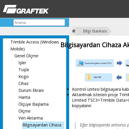
Bilgi Bankası
Trimble Access (Windows
Bilgisayardan Cihaza 
Mobile)
Genel Ölçme
İşler
Tuşla
Kogo
Cihaz
Kontrol ünitesi bilgisayara kabl
Durum Ekranı
Aktarılmak istenen proje Trim
Harita
Limited TSC3>Trimble Data>Kul
Ölçüye Başlama
kopyalanır.
Ölçme
Veri Aktarma
Eğer bilgisayarda antivirüs
Bilgisayardan Cihaza