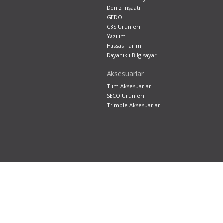
Deniz İnşaatı
GEDO
CBS Ürünleri
Yazılım
Hassas Tarım
Dayanıklı Bilgisayar
Aksesuarlar
Tüm Aksesuarlar
SECO Ürünleri
Trimble Aksesuarları