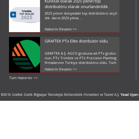
Küresel olarak 2025 yılının top
distribütörü olarak onurlandırıldık
2025 yı­lı­nın dün­ya­da­ki top dist­ri­bü­tö­rü se­çil­
dik. da­rı­sı 2026 yı­lı­na....
Haberin Devamı >>
GRAFTEK PTx Elite distribütör oldu.
GRAF­TEK A.Ş. AGCO gru­bu­na ait PTx gru­bu­
nun, PTx Trimb­le ve PTx Pre­ci­si­on Plan­ting
fir­ma­la­rı­nın Tür­ki­ye dist­ri­bü­tö­rü oldu. Tüm
ürün grup­la­rı­nı içe­ren bu olu­şum, dün­ya­da
Haberin Devamı >>
çok az sa­yı­da f...
Tüm Haberler >>
Yasal Uyarı
©2016 Graftek Grafik Bilgisayar Teknolojisi Mühendislik Hizmetleri ve Ticaret A.Ş.