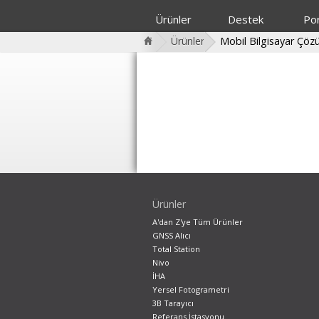
Ürünler
Destek
Por
Ürünler
Mobil Bilgisayar Çöz
Ürünler
A'dan Z'ye Tüm Ürünler
GNSS Alıcı
Total Station
Nivo
İHA
Yersel Fotogrametri
3B Tarayıcı
Referans İstasyonu