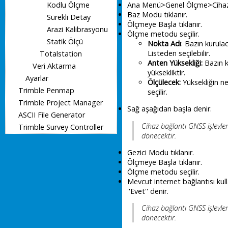
Ana Menü>Genel Ölçme>Cihaz>GN
Kodlu Ölçme
Baz Modu tıklanır.
Sürekli Detay
Ölçmeye Başla tıklanır.
Arazi Kalibrasyonu
Ölçme metodu seçilir.
Statik Ölçü
Nokta Adı
: Bazın kurula
Listeden seçilebilir.
Totalstation
Anten Yüksekliği:
Bazın k
Veri Aktarma
yüksekliktir.
Ayarlar
Ölçülecek:
Yüksekliğin ne
Trimble Penmap
seçilir.
Trimble Project Manager
Sağ aşağıdan başla denir.
ASCII File Generator
Cihaz bağlantı GNSS işlevler
Trimble Survey Controller
dönecektir.
Gezici Modu tıklanır.
Ölçmeye Başla tıklanır.
Ölçme metodu seçilir.
Mevcut internet bağlantısı kul
''Evet'' denir.
Cihaz bağlantı GNSS işlevler
dönecektir.