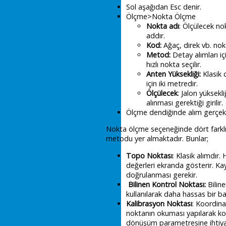
Sol aşağıdan Esc denir.
Ölçme>Nokta Ölçme
Nokta adı
: Ölçülecek no
addır.
Kod:
Ağaç, direk vb. nokt
Metod:
Detay alımları i
hızlı nokta seçilir.
Anten Yüksekliği:
Klasik 
için iki metredir.
Ölçülecek
: Jalon yüksekl
alınması gerektiği girilir.
Ölçme dendiğinde alım gerçekl
Nokta ölçme seçeneğinde dört farkl
metodu yer almaktadır. Bunlar;
Topo Noktası
: Klasik alımdır
değerleri ekranda gösterir. Ka
doğrulanması gerekir.
Bilinen Kontrol Noktası:
Bilin
kullanılarak daha hassas bir ba
Kalibrasyon Noktası
: Koordinat
noktanın okuması yapılarak koo
dönüşüm parametresine ihtiya