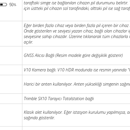
taraftaki simge ise bağlanılan cihazın pil durumunu belirtir.
için üstteki pil cihazın sol tarafındaki, alttaki pil ise sağ taraf
Eğer birden fazla cihaz veya birden fazla pil içeren bir cihaz 
Önde gösterilen ve seviyesi yazan cihaz, bağlı olan cihazlar i
seviyesine sahip cihazdır. Üzerine tıklanarak tüm cihazlarla ilgi
açılır.
GNSS Alıcısı Bağlı (Resim modele göre değişiklik gösterir)
V10 Kamera bağlı. V10 HDR modunda ise resmin yanında "HD
Harici bir anten kullanılıyor. Anten yüksekliği simgenin sağınd
Trimble SX10 Tarayıcı Totalstation bağlı
Klasik alet kullanılıyor. Eğer istasyon kurulumu yapılmışsa, a
sağında gösterilir.