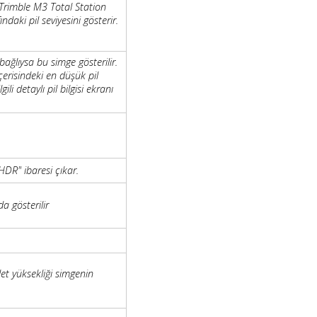
 Trimble M3 Total Station
ındaki pil seviyesini gösterir.
bağlıysa bu simge gösterilir.
çerisindeki en düşük pil
li detaylı pil bilgisi ekranı
R" ibaresi çıkar.
a gösterilir
let yüksekliği simgenin