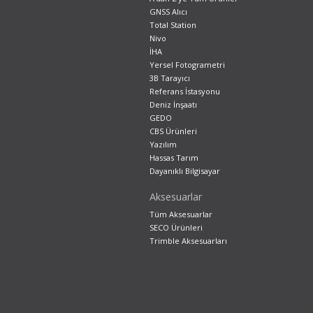
GNSS Alıcı
Total Station
Nivo
İHA
Yersel Fotogrametri
3B Tarayıcı
Referans İstasyonu
Deniz İnşaatı
GEDO
CBS Ürünleri
Yazılım
Hassas Tarım
Dayanıklı Bilgisayar
Aksesuarlar
Tüm Aksesuarlar
SECO Ürünleri
Trimble Aksesuarları