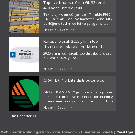
Tapu ve Kadastro'nun GNSS tercihi
420 adet Trimble R980
Tek­no­lo­jik olan dün­ya li­de­ri Trimb­le R980
GNSS alı­cı­la­rı Tapu ve Ka­dast­ro Ge­nel Mü­
dür­lü­ğü­ne tes­lim edil­di ve çok ge­niş ka­tı­
lım­lı te­orik ve uy­gu­la­ma­lı 3 ayrı eği­tim ve­ril­
Haberin Devamı >>
di. ...
Küresel olarak 2025 yılının top
distribütörü olarak onurlandırıldık
2025 yı­lı­nın dün­ya­da­ki top dist­ri­bü­tö­rü se­çil­
dik. da­rı­sı 2026 yı­lı­na....
Haberin Devamı >>
GRAFTEK PTx Elite distribütör oldu.
GRAF­TEK A.Ş. AGCO gru­bu­na ait PTx gru­bu­
nun, PTx Trimb­le ve PTx Pre­ci­si­on Plan­ting
fir­ma­la­rı­nın Tür­ki­ye dist­ri­bü­tö­rü oldu. Tüm
ürün grup­la­rı­nı içe­ren bu olu­şum, dün­ya­da
Haberin Devamı >>
çok az sa­yı­da f...
Tüm Haberler >>
Yasal Uyarı
©2016 Graftek Grafik Bilgisayar Teknolojisi Mühendislik Hizmetleri ve Ticaret A.Ş.