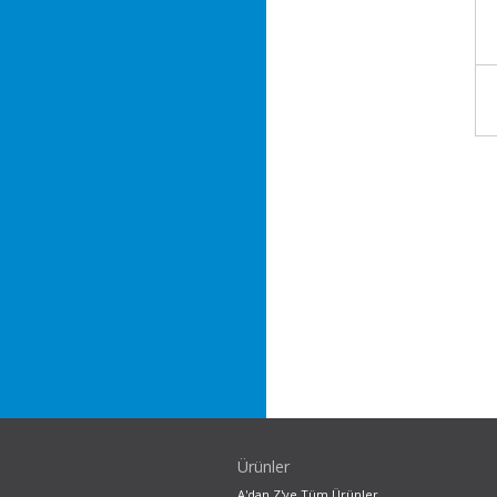
Ürünler
A'dan Z'ye Tüm Ürünler