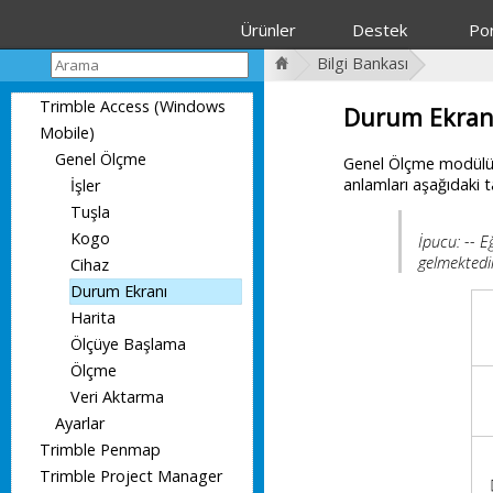
Ürünler
Destek
Por
Bilgi Bankası
Trimble Access (Windows
Durum Ekran
Mobile)
Genel Ölçme
Genel Ölçme modülü ek
anlamları aşağıdaki t
İşler
Tuşla
Kogo
İpucu: -- E
gelmektedi
Cihaz
Durum Ekranı
Harita
Ölçüye Başlama
Ölçme
Veri Aktarma
Ayarlar
Trimble Penmap
Trimble Project Manager