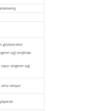
etilememiş.
ı gösterecektir.
mgenin sağ tarafında
 sayısı simgenin sağ
erisi alınıyor.
şlayacak.