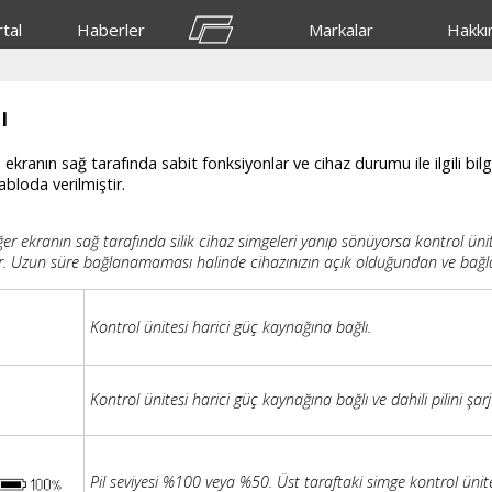
tal
Haberler
Markalar
Hakkı
ı
ranın sağ tarafında sabit fonksiyonlar ve cihaz durumu ile ilgili bilgi
abloda verilmiştir.
ğer ekranın sağ tarafında silik cihaz simgeleri yanıp sönüyorsa kontrol ü
r. Uzun süre bağlanamaması halinde cihazınızın açık olduğundan ve bağ
Kontrol ünitesi harici güç kaynağına bağlı.
Kontrol ünitesi harici güç kaynağına bağlı ve dahili pilini şarj
Pil seviyesi %100 veya %50. Üst taraftaki simge kontrol ünit