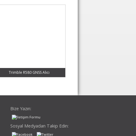
Trimble R580 GNSS Alıcı
Bize Yazın:
Sosyal Medyadan Takip Edin: