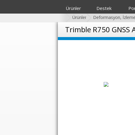
Ürünler
Destek
Por
Ürünler
Deformasyon, İzleme 
Trimble R750 GNSS Al
<
>