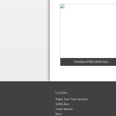
2
Trimble R780 GNSS Alıcı
3
Ürünler
A'dan Z'ye Tüm Ürünler
GNSS Alıcı
Total Station
Nivo