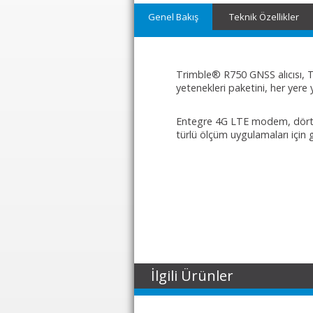
Genel Bakış
Teknik Özellikler
Trimble® R750 GNSS alıcısı, Tr
yetenekleri paketini, her yere y
1
Entegre 4G LTE modem, dört satı
türlü ölçüm uygulamaları için gü
İlgili Ürünler