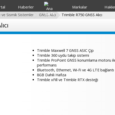
tal
Haberler
Markalar
Hakkı
ve Sismik Sistemler
GNSS Alıcı
Trimble R750 GNSS Alıcı
ıcı
Trimble Maxwell 7 GNSS ASIC Çip
Trimble 360 uydu takip sistemi
Trimble ProPoint GNSS konumlama motoru ile 
performans
Bluetooth, Ethernet, Wi-Fi ve 4G LTE bağlantı
8GB Dahili Hafıza
Trimble xFill ve Trimble RTX desteği