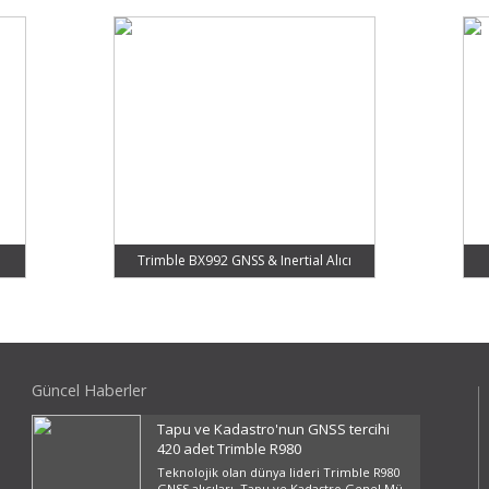
Trimble BX992 GNSS & Inertial Alıcı
Güncel Haberler
Tapu ve Kadastro'nun GNSS tercihi
420 adet Trimble R980
Tek­no­lo­jik olan dün­ya li­de­ri Trimb­le R980
GNSS alı­cı­la­rı Tapu ve Ka­dast­ro Ge­nel Mü­