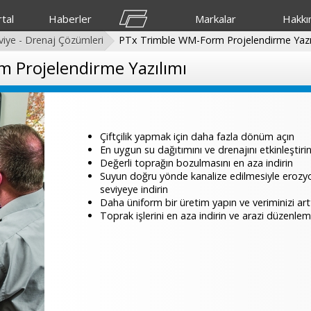
tal
Haberler
Markalar
Hakkı
viye - Drenaj Çözümleri
PTx Trimble WM-Form Projelendirme Yazı
 Projelendirme Yazılımı
Çiftçilik yapmak için daha fazla dönüm açın
En uygun su dağıtımını ve drenajını etkinleştiri
Değerli toprağın bozulmasını en aza indirin
Suyun doğru yönde kanalize edilmesiyle erozyon
seviyeye indirin
Daha üniform bir üretim yapın ve veriminizi artt
Toprak işlerini en aza indirin ve arazi düzenleme