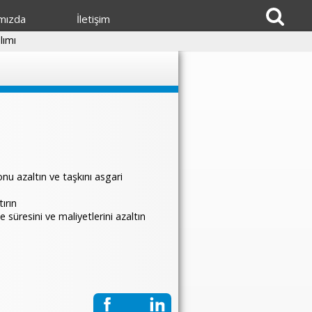
mızda
İletişim
lımı
n
u azaltın ve taşkını asgari
ırın
 süresini ve maliyetlerini azaltın