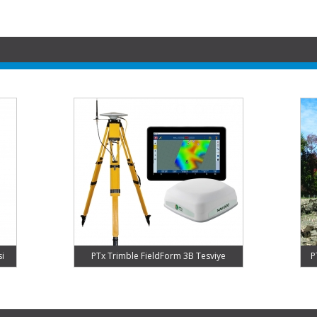
si
PTx Trimble FieldForm 3B Tesviye
P