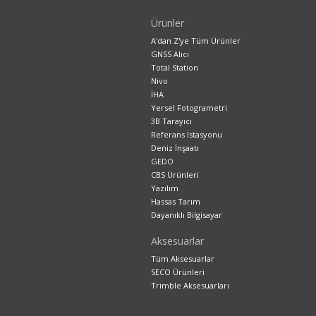
Ürünler
A'dan Z'ye Tüm Ürünler
GNSS Alıcı
Total Station
Nivo
İHA
Yersel Fotogrametri
3B Tarayıcı
Referans İstasyonu
Deniz İnşaatı
GEDO
CBS Ürünleri
Yazılım
Hassas Tarım
Dayanıklı Bilgisayar
Aksesuarlar
Tüm Aksesuarlar
SECO Ürünleri
Trimble Aksesuarları