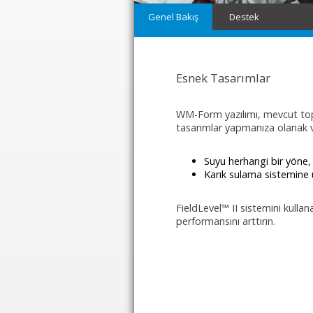
Genel Bakış
Destek
Esnek Tasarımlar
WM-Form yazılımı, mevcut topoğr
tasarımlar yapmanıza olanak v
Suyu herhangi bir yöne,
Karık sulama sistemine
FieldLevel™ II sistemini kullan
performansını arttırın.