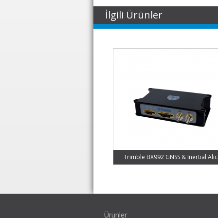
İlgili Ürünler
Trimble BX992 GNSS & Inertial Alıc
Ürünler