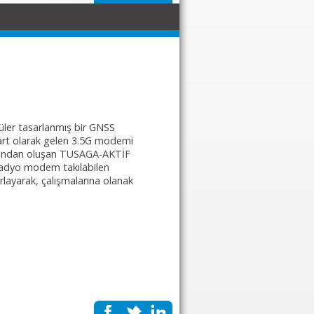
düler tasarlanmış bir GNSS
ndart olarak gelen 3.5G modemi
yonundan oluşan TUSAGA-AKTİF
i radyo modem takılabilen
layarak, çalışmalarına olanak