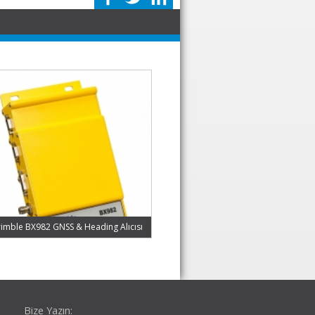
rimble BX982 GNSS & Heading Alıcısı
Bize Yazın: