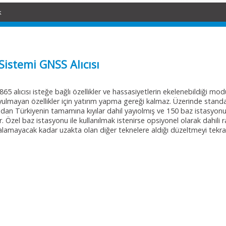
k
istemi GNSS Alıcısı
65 alıcısı isteğe bağlı özellikler ve hassasiyetlerin ekelenebildiği mo
 duyulmayan özellikler için yatırım yapma gereği kalmaz. Üzerinde sta
madan Türkiyenin tamamına kıyılar dahil yayıolmış ve 150 baz istas
r. Özel baz istasyonu ile kullanılmak istenirse opsiyonel olarak dahil
amayacak kadar uzakta olan diğer teknelere aldığı düzeltmeyi tekrar