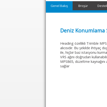
Genel Bakış
Broşür
Deste
Deniz Konumlama S
Heading özellikli Trimble MPS8
alıcısıdır. Bu şekilde ihtiyaç
ile, hiçbir baz istasyonu kur
VRS ağını doğrudan kullanabili
MPS865, düzeltme kaynağını al
sağlar