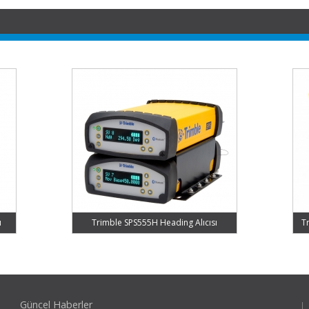
ı
Trimble SPS555H Heading Alıcısı
T
Güncel Haberler