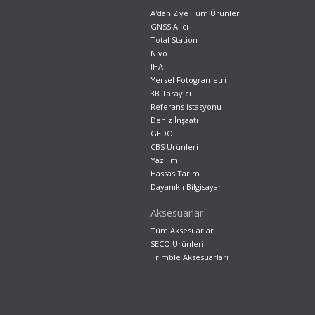
A'dan Z'ye Tüm Ürünler
GNSS Alıcı
Total Station
Nivo
İHA
Yersel Fotogrametri
3B Tarayıcı
Referans İstasyonu
Deniz İnşaatı
GEDO
CBS Ürünleri
Yazılım
Hassas Tarım
Dayanıklı Bilgisayar
Aksesuarlar
Tüm Aksesuarlar
SECO Ürünleri
Trimble Aksesuarları