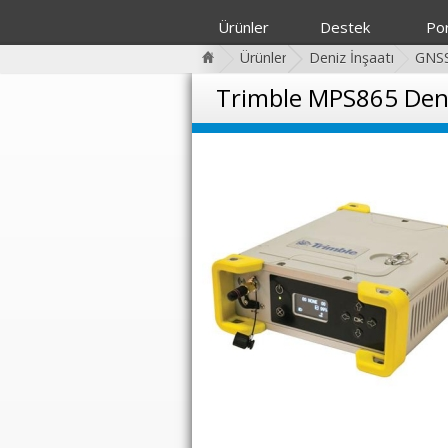
Ürünler
Destek
Por
Ürünler
Deniz İnşaatı
GNSS
Trimble MPS865 Deniz