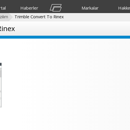
tal
Haberler
Markalar
Hakkı
zılım
Trimble Convert To Rinex
Rinex