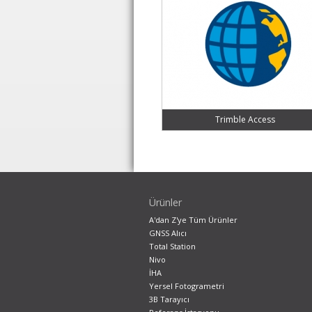
Trimble Access
Ürünler
A'dan Z'ye Tüm Ürünler
GNSS Alıcı
Total Station
Nivo
İHA
Yersel Fotogrametri
3B Tarayıcı