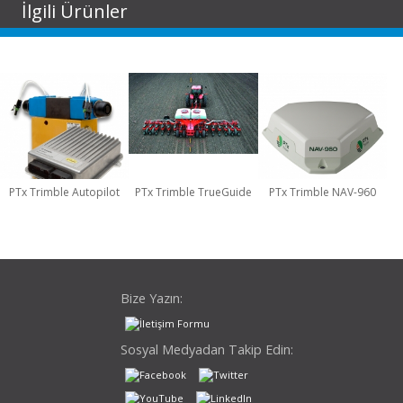
İlgili Ürünler
PTx Trimble Autopilot
PTx Trimble TrueGuide
PTx Trimble NAV-960
Hidrolik Dümenleme
Ekipman Dümenleme
Dümenleme Kontrolü
Sistemi
Sistemi
Bize Yazın:
Sosyal Medyadan Takip Edin: