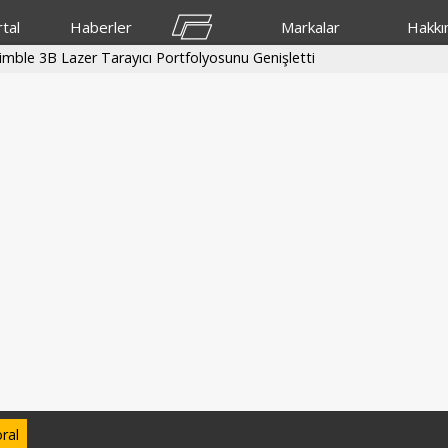
tal
Haberler
Markalar
Hakkı
imble 3B Lazer Tarayıcı Portfolyosunu Genişletti
ral