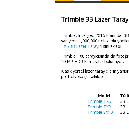
Trimble 3B Lazer Tarayı
Trimble, Intergeo 2016 fuarında, 3B
saniyede 1,000,000 nokta okuyabil
TX6 3B Lazer Tarayıcı
'sını ekledi.
Trimble TX8 tarayıcısında da fotoğ
10 MP HDR kameralar bulunuyor.
Klasik yersel lazer tarayıcıların yanıs
protfolyosu şu şekilde:
Model
Türü
Trimble TX6
3B L
Trimble TX8
3B L
Trimble SX10
3B L