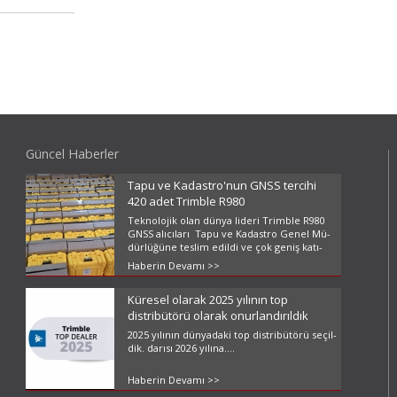
Güncel Haberler
Tapu ve Kadastro'nun GNSS tercihi
420 adet Trimble R980
Tek­no­lo­jik olan dün­ya li­de­ri Trimb­le R980
GNSS alı­cı­la­rı Tapu ve Ka­dast­ro Ge­nel Mü­
dür­lü­ğü­ne tes­lim edil­di ve çok ge­niş ka­tı­
lım­lı te­orik ve uy­gu­la­ma­lı 3 ayrı eği­tim ve­ril­
Haberin Devamı >>
di. ...
Küresel olarak 2025 yılının top
distribütörü olarak onurlandırıldık
2025 yı­lı­nın dün­ya­da­ki top dist­ri­bü­tö­rü se­çil­
dik. da­rı­sı 2026 yı­lı­na....
Haberin Devamı >>