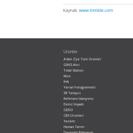
Kaynak:
www.trimble.com
Ürünler
A'dan Z'ye Tüm Ürünler
GNSS Alıcı
Total Station
Nivo
İHA
Yersel Fotogrametri
3B Tarayıcı
Referans İstasyonu
Deniz İnşaatı
GEDO
CBS Ürünleri
Yazılım
Hassas Tarım
Dayanıklı Bilgisayar