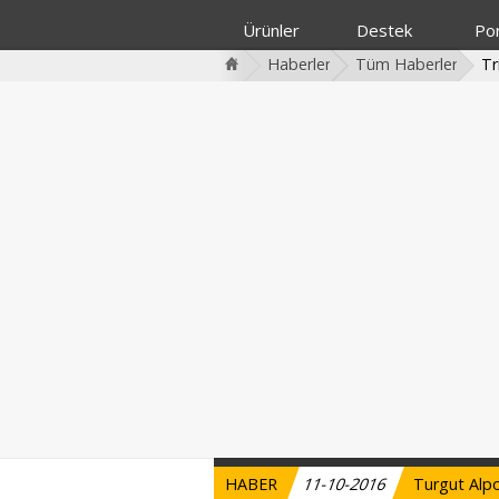
Ürünler
Destek
Por
Haberler
Tüm Haberler
Tr
HABER
11-10-2016
Turgut Alpo