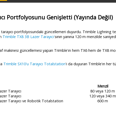
cı Portfolyosunu Genişletti (Yayında Değil)
 tarayıcı portfolyosundaki güncellemeri duyurdu. Trimble Lighning te
en
Trimble TX8 3B Lazer Tarayıcı'
sının yanına 120 m menzilde saniye
raf makinesi güncellemesi yapan Trimble'ın hem TX6 hem de TX8 mo
ıra
Trimble SX10'u Tarayıcı Totalstation
'ı da duyuran Trimble'ın her t
Menzil
azer Tarayıcı
80 veya 120 m
azer Tarayıcı
120 veya 340 m
azer Tarayıcı ve Robotik Totalstation
600 m